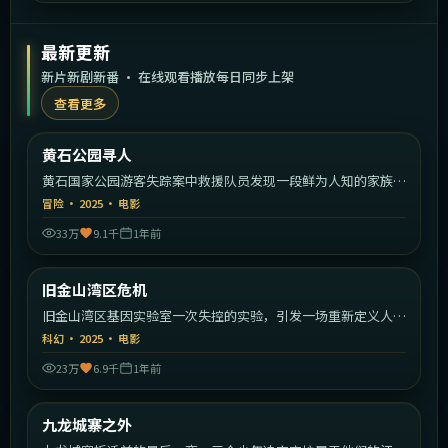
最新更新
新片新剧新番 · 在线观看播放每日同步上架
查看更多
1:35:30
美国
黄石公园寻人
最新
黄石国家公园游客失踪案中救援队员发现一段鲜为人知的家族秘
密。
冒险
·
2025
·
电影
33万
9.1千
1年前
1:36:39
美国
旧金山湾区危机
最新
旧金山湾区基因实验室一次失控的实验，引发一场重新定义人类
的危机。
科幻
·
2025
·
电影
23万
6.9千
1年前
2:19:26
中国香港
九龙城寨之外
最新