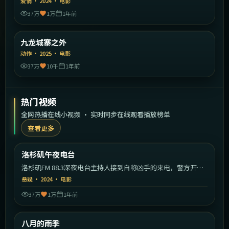
爱情
·
2024
·
电影
37万
1万
1年前
2:19:26
中国香港
九龙城寨之外
精选
动作
·
2025
·
电影
37万
10千
1年前
热门视频
全网热播在线小视频 · 实时同步在线观看播放榜单
查看更多
2:22:26
美国
洛杉矶午夜电台
热门
洛杉矶FM 88.3深夜电台主持人接到自称凶手的来电，警方开始
反向追查。
悬疑
·
2024
·
电影
37万
1万
1年前
1:37:47
中国大陆
八月的雨季
热门