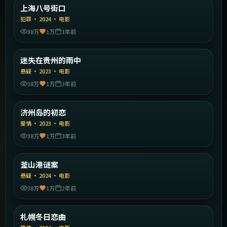
中国大陆
上海八号街口
精选
犯罪
·
2024
·
电影
38万
1万
1年前
1:37:26
中国大陆
迷失在贵州的雨中
精选
悬疑
·
2023
·
电影
38万
1万
3年前
2:02:12
韩国
济州岛的初恋
精选
爱情
·
2023
·
电影
38万
1万
3年前
1:56:38
韩国
釜山港谜案
精选
悬疑
·
2024
·
电影
38万
1万
2年前
1:54:15
日本
札幌冬日恋曲
精选