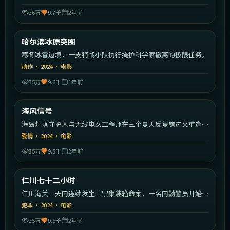
36万
9.7千
2年前
1:36:39
中国大陆
哈尔滨冰原突围
热门
寒冬冰雪边境，一支特战小队执行掩护科学家撤离的极限任务。
动作
·
2024
·
电影
35万
9.6千
1年前
1:32:44
中国大陆
海风信号
热门
海岛灯塔守护人与无线电女工程师在三个夏天反复错过又重逢的
浪漫故事。
爱情
·
2024
·
电影
35万
9.5千
2年前
2:20:21
韩国
仁川七十二小时
热门
仁川海关三天内连续发生三宗集装箱命案，一名内勤警员开始反
向追查。
犯罪
·
2024
·
电影
35万
9.5千
2年前