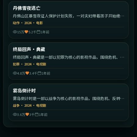
美国
丹佛雪夜逃亡
最新
丹佛山区暴雪夜证人保护计划失败，一对夫妇带着孩子开始绝命
逃亡。
动作
·
2024
·
电影
15万
5.2千
1年前
2:02:39
美国
终局回声·典藏
最新
终局回声·典藏是一部以犯罪为核心的影视作品，围绕危机、反
转与人物成长展开，整体节奏紧凑，值得推荐观看。
犯罪
·
2024
·
电视剧
4.8万
3.4千
1年前
2:30:41
美国
雾岛倒计时
最新
雾岛倒计时是一部以战争为核心的影视作品，围绕危机、反转与
人物成长展开，整体节奏紧凑，值得推荐观看。
战争
·
2024
·
电视剧
3.6万
3千
1年前