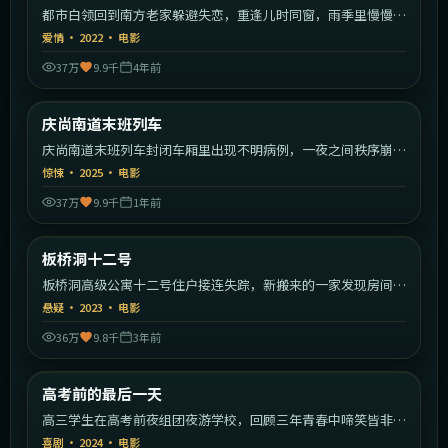
都市白领回到南方老家躲避失恋，重逢儿时同窗，雨季里慢慢治
愈彼此。
爱情
·
2022
·
电影
37万
9.9千
4年前
1:47:55
韩国
庆尚南道末班列车
热门
庆尚南道末班列车封闭车厢里出现不明病例，一夜之间秩序崩
塌。
惊悚
·
2025
·
电影
37万
9.9千
1年前
1:47:40
韩国
板桥洞十二号
热门
板桥洞高级公寓十二号住户接连失踪，新搬来的一家发现房间里
藏着秘密。
悬疑
·
2023
·
电影
36万
9.8千
3年前
1:46:13
中国大陆
高考前的最后一天
热门
高三学生在高考前夜组团夜游学校，回顾三年青春中啼笑皆非的
瞬间。
喜剧
·
2024
·
电影