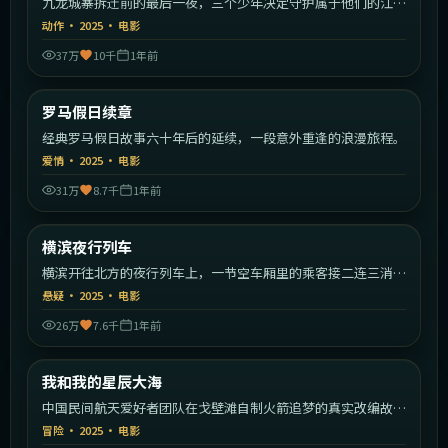
九龙城寨拆迁前的最后一夜，三个少年决定守护属于他们的江
湖。
动作
·
2025
·
电影
37万
10千
1年前
1:33:09
意大利
罗马假日续章
最新
经典罗马假日故事六十年后的延续，一段意外重逢的浪漫旅程。
爱情
·
2025
·
电影
31万
8.7千
1年前
2:22:19
日本
横滨夜行列车
最新
横滨开往北方的夜行列车上，一节空车厢里的乘客接二连三消
失。
悬疑
·
2025
·
电影
26万
7.6千
1年前
2:20:49
中国大陆
我和我的星辰大海
最新
中国民间航天爱好者团队在戈壁滩自制火箭追梦的真实改编故
事。
冒险
·
2025
·
电影