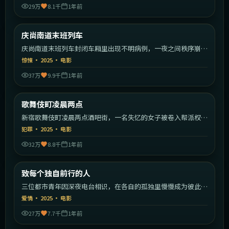
29万
8.1千
1年前
1:47:55
韩国
庆尚南道末班列车
最新
庆尚南道末班列车封闭车厢里出现不明病例，一夜之间秩序崩
塌。
惊悚
·
2025
·
电影
37万
9.9千
1年前
2:29:59
日本
歌舞伎町凌晨两点
最新
新宿歌舞伎町凌晨两点酒吧街，一名失忆的女子被卷入帮派权力
斗争。
犯罪
·
2025
·
电影
32万
8.8千
1年前
2:22:23
中国大陆
致每个独自前行的人
最新
三位都市青年因深夜电台相识，在各自的孤独里慢慢成为彼此的
灯塔。
爱情
·
2025
·
电影
27万
7.7千
1年前
2:02:22