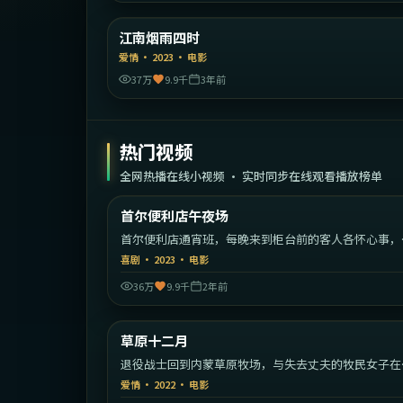
中国大
江南烟雨四时
精选
爱情
·
2023
·
电影
37万
9.9千
3年前
热门视频
全网热播在线小视频 · 实时同步在线观看播放榜单
1:42:
首尔便利店午夜场
热门
首尔便利店通宵班，每晚来到柜台前的客人各怀心事，
长见证人间百态。
喜剧
·
2023
·
电影
36万
9.9千
2年前
1:44:
中国
草原十二月
热门
退役战士回到内蒙草原牧场，与失去丈夫的牧民女子在
雪中相互救赎。
爱情
·
2022
·
电影