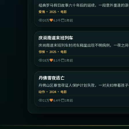
经典罗马假日故事六十年后的延续，一段意外重逢的浪
旅程。
爱情
·
2025
·
电影
20万
6.3千
1年前
2:12:
庆尚南道末班列车
最新
庆尚南道末班列车封闭车厢里出现不明病例，一夜之间
序崩塌。
惊悚
·
2025
·
电影
28万
8.1千
1年前
2:14:
丹佛雪夜逃亡
最新
丹佛山区暴雪夜证人保护计划失败，一对夫妇带着孩子
始绝命逃亡。
动作
·
2024
·
电影
21万
6.4千
1年前