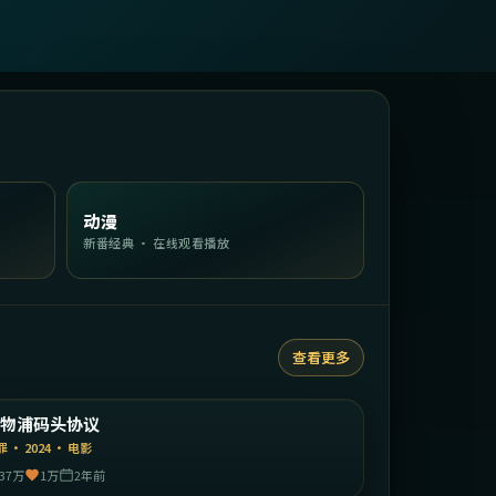
动漫
新番经典 · 在线观看播放
查看更多
2:12:43
英国
利物浦码头协议
精选
罪
·
2024
·
电影
37万
1万
2年前
2:03:59