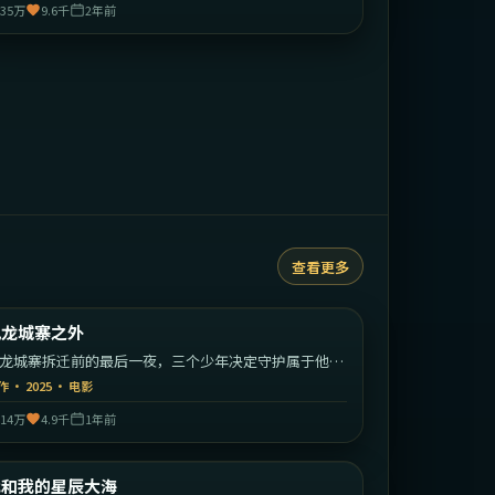
35万
9.6千
2年前
查看更多
1:55:26
中国香港
九龙城寨之外
最新
龙城寨拆迁前的最后一夜，三个少年决定守护属于他们
江湖。
作
·
2025
·
电影
14万
4.9千
1年前
1:42:49
中国大陆
我和我的星辰大海
最新