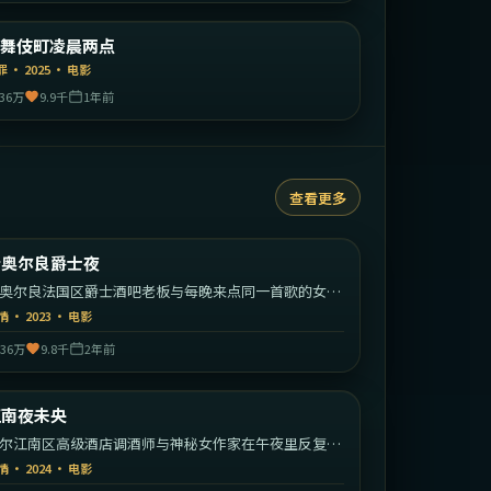
日本
歌舞伎町凌晨两点
精选
罪
·
2025
·
电影
36万
9.9千
1年前
查看更多
2:09:30
美国
新奥尔良爵士夜
热门
奥尔良法国区爵士酒吧老板与每晚来点同一首歌的女歌
。
情
·
2023
·
电影
36万
9.8千
2年前
2:26:24
韩国
江南夜未央
热门
尔江南区高级酒店调酒师与神秘女作家在午夜里反复相
的暧昧故事。
情
·
2024
·
电影