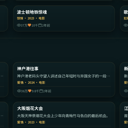
陆
美国
波士顿地铁惊魂
精选
惊悚
·
2023
·
电影
犯
37万
10千
2年前
12
2:00:16
韩国
日本
神户港往事
热门
店
神户港老码头守望人讲述自己年轻时与异国女子的一段往
新
事。
手
爱情
·
2024
·
电影
爱
36万
9.8千
2年前
59
1:56:02
大陆
日本
大阪烟花大会
热门
风
大阪天神祭烟花大会上少年向青梅竹马告白的最后机会。
首
遇
爱情
·
2023
·
电影
爱