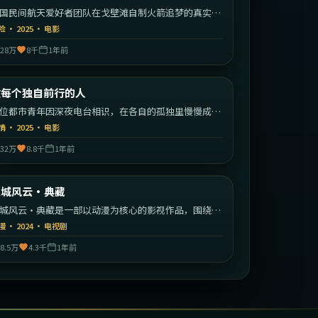
国民间航天爱好者团队在戈壁滩自制火箭追梦的真实改
故事。
险
·
2025
·
电影
28万
8千
1年前
2:19:23
中国大陆
致每个独自前行的人
最新
位都市青年因深夜电台相识，在各自的孤独里慢慢成为
此的灯塔。
情
·
2025
·
电影
32万
8.8千
1年前
1:57:14
英国
迷城风云·典藏
最新
城风云·典藏是一部以动漫为核心的影视作品，围绕危
、反转与人物成长展开，整体节奏紧凑，值得推荐观
漫
·
2024
·
电视剧
。
8.5万
4.3千
1年前