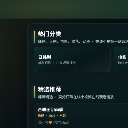
热门分类
韩剧、日剧、电影、综艺、动漫 · 在线小视频一站直
日韩剧
电影
韩剧日剧 · 在线观看播放
院线大
精选推荐
编辑精选 · 高分口碑在线小视频在线观看播放
2:12:
美
西雅图阴雨季
精选
悬疑
·
2024
·
电影
38万
1万
2年前
2:12: