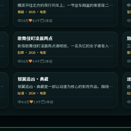
漫
横滨开往北方的夜行列车上，一节空车厢里的乘客接二连
中
三消失。
编
悬疑
·
2025
·
电影
冒
29万
8.3千
1年前
55
2:03:59
韩国
日本
歌舞伎町凌晨两点
最新
秩
新宿歌舞伎町凌晨两点酒吧街，一名失忆的女子被卷入帮
三
派权力斗争。
彼
犯罪
·
2025
·
电影
爱
36万
9.9千
1年前
22
2:32:19
美国
美国
银翼追凶·典藏
最新
开
银翼追凶·典藏是一部以动漫为核心的影视作品，围绕危
迷
机、反转与人物成长展开，整体节奏紧凑，值得推荐观
机
动漫
·
2024
·
电影
动
看。
看
8.6万
3.9千
1年前