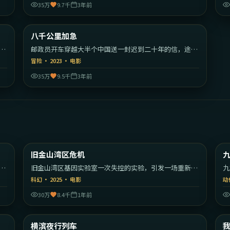
35万
9.7千
3年前
16
2:17:57
日本
中国大陆
八千公里加急
热门
安
邮政员开车穿越大半个中国送一封迟到二十年的信，途中
遇见各色旅人。
冒险
·
2023
·
电影
35万
9.5千
3年前
30
2:13:39
美国
美国
旧金山湾区危机
最新
的
旧金山湾区基因实验室一次失控的实验，引发一场重新定
九
义人类的危机。
的
科幻
·
2025
·
电影
动
30万
8.4千
1年前
09
2:09:19
大利
日本
横滨夜行列车
最新