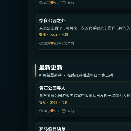
35万
9.6千
3年前
1:55:
奈良公园之外
热门
奈良公园看守与每月来一次的女学者关于鹿群与时间的
静对话。
爱情
·
2024
·
电影
35万
9.6千
2年前
最新更新
新片新剧新番 · 在线观看播放每日同步上架
1:34:
黄石公园寻人
最新
黄石国家公园游客失踪案中救援队员发现一段鲜为人知
家族秘密。
冒险
·
2025
·
电影
18万
5.8千
1年前
1:59:
意
罗马假日续章
最新