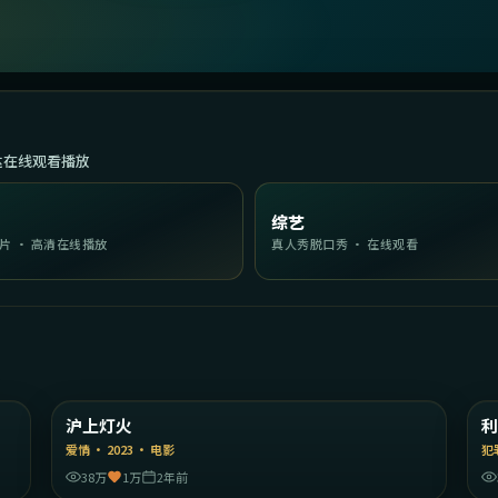
达在线观看播放
综艺
片 · 高清在线播放
真人秀脱口秀 · 在线观看
45
2:10:36
国
中国大陆
沪上灯火
精选
爱情
·
2023
·
电影
犯
38万
1万
2年前
23
1:47:11