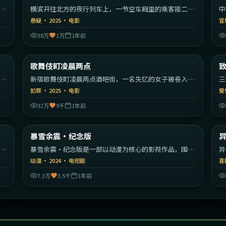
漫
横滨开往北方的夜行列车上，一节空车厢里的乘客接二连
中
三消失。
编
悬疑
·
2025
·
电影
冒
38万
1万
1年前
55
1:47:59
韩国
日本
歌舞伎町凌晨两点
最新
秩
新宿歌舞伎町凌晨两点酒吧街，一名失忆的女子被卷入帮
三
派权力斗争。
彼
犯罪
·
2025
·
电影
爱
32万
9千
1年前
22
1:37:32
美国
日本
暴雪余震·纪念版
最新
开
暴雪余震·纪念版是一部以动漫为核心的影视作品，围绕
异
危机、反转与人物成长展开，整体节奏紧凑，值得推荐观
机
动漫
·
2024
·
电视剧
喜
看。
看
7.3万
3.5千
1年前