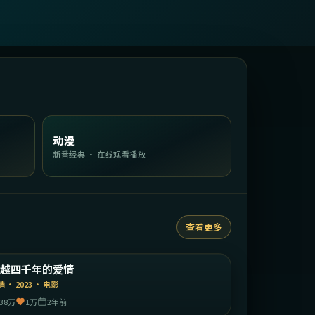
动漫
新番经典 · 在线观看播放
查看更多
1:50:29
中国大陆
穿越四千年的爱情
精选
情
·
2023
·
电影
38万
1万
2年前
2:09:31