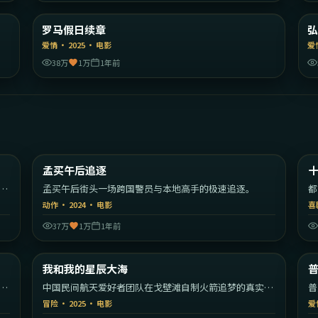
国
意大利
罗马假日续章
精选
爱情
·
2025
·
电影
爱
38万
1万
1年前
44
2:06:49
大陆
印度
孟买午后追逐
热门
又
孟买午后街头一场跨国警员与本地高手的极速追逐。
都
的
动作
·
2024
·
电影
喜
37万
1万
1年前
26
1:48:49
大陆
中国大陆
我和我的星辰大海
热门
与
中国民间航天爱好者团队在戈壁滩自制火箭追梦的真实改
普
编故事。
静
冒险
·
2025
·
电影
爱