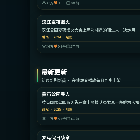
37万
9.9千
3年前
2:07:
汉江夏夜烟火
热门
汉江公园夏夜烟火大会上两次相遇的陌生人，决定用一
时间彼此追寻。
爱情
·
2024
·
电影
36万
9.8千
2年前
最新更新
新片新剧新番 · 在线观看播放每日同步上架
2:18:
黄石公园寻人
最新
黄石国家公园游客失踪案中救援队员发现一段鲜为人知
家族秘密。
冒险
·
2025
·
电影
17万
5.6千
1年前
1:37:
意
罗马假日续章
最新