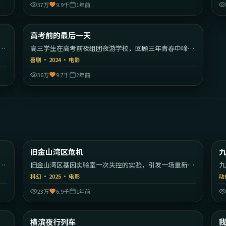
37万
9.9千
1年前
03
2:34:13
韩国
中国大陆
高考前的最后一天
热门
年
高三学生在高考前夜组团夜游学校，回顾三年青春中啼笑
皆非的瞬间。
喜剧
·
2024
·
电影
36万
9.7千
2年前
30
1:42:39
美国
美国
旧金山湾区危机
最新
的
旧金山湾区基因实验室一次失控的实验，引发一场重新定
九
义人类的危机。
的
科幻
·
2025
·
电影
动
23万
6.9千
1年前
09
2:17:19
大利
日本
横滨夜行列车
最新