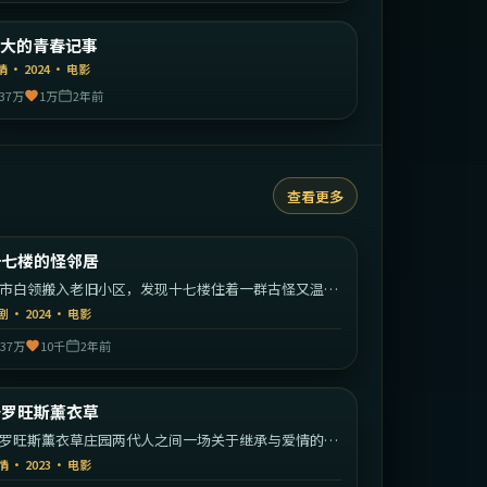
韩国
弘大的青春记事
精选
情
·
2024
·
电影
37万
1万
2年前
查看更多
2:02:29
中国大陆
十七楼的怪邻居
热门
市白领搬入老旧小区，发现十七楼住着一群古怪又温暖
老北漂邻居。
剧
·
2024
·
电影
37万
10千
2年前
1:56:31
法国
普罗旺斯薰衣草
热门
罗旺斯薰衣草庄园两代人之间一场关于继承与爱情的安
较量。
情
·
2023
·
电影