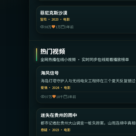
美
菲尼克斯沙漠
精选
冒险
·
2023
·
电影
38万
1万
3年前
热门视频
全网热播在线小视频 · 实时同步在线观看播放榜单
1:48:
中国
海风信号
热门
海岛灯塔守护人与无线电女工程师在三个夏天反复错过
重逢的浪漫故事。
爱情
·
2024
·
电影
37万
10千
2年前
1:47:
中国
迷失在贵州的雨中
热门
都市记者赴贵州大山调查一桩失踪案，山雨连绵中真相
传说渐渐重合。
悬疑
·
2023
·
电影