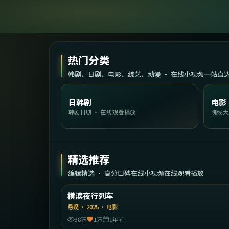
热门分类
韩剧、日剧、电影、综艺、动漫 · 在线小视频一站直
日韩剧
电影
韩剧日剧 · 在线观看播放
院线大
精选推荐
编辑精选 · 高分口碑在线小视频在线观看播放
2:17:
日
横滨夜行列车
精选
悬疑
·
2025
·
电影
38万
1万
1年前
1:59: