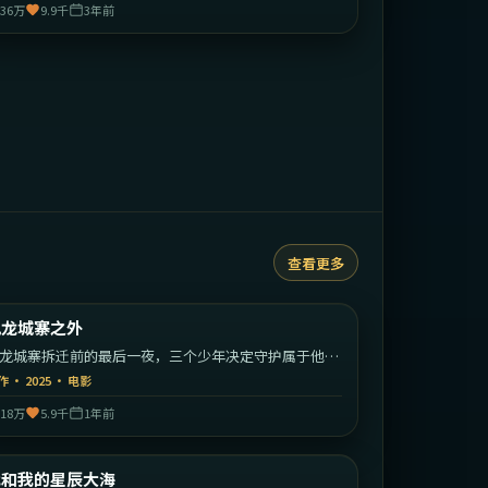
36万
9.9千
3年前
查看更多
2:19:26
中国香港
九龙城寨之外
最新
龙城寨拆迁前的最后一夜，三个少年决定守护属于他们
江湖。
作
·
2025
·
电影
18万
5.9千
1年前
1:48:49
中国大陆
我和我的星辰大海
最新