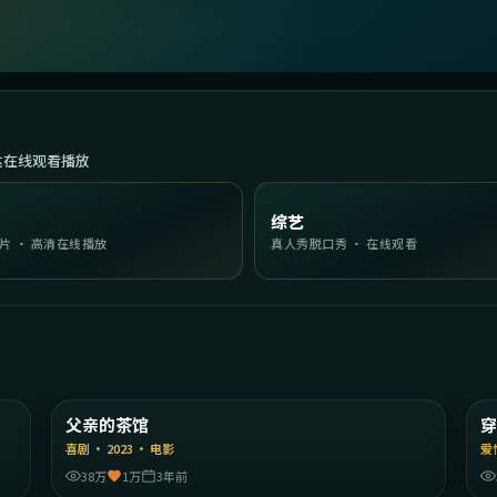
达在线观看播放
综艺
片 · 高清在线播放
真人秀脱口秀 · 在线观看
19
2:13:43
本
中国大陆
父亲的茶馆
精选
喜剧
·
2023
·
电影
爱
38万
1万
3年前
32
1:37:09