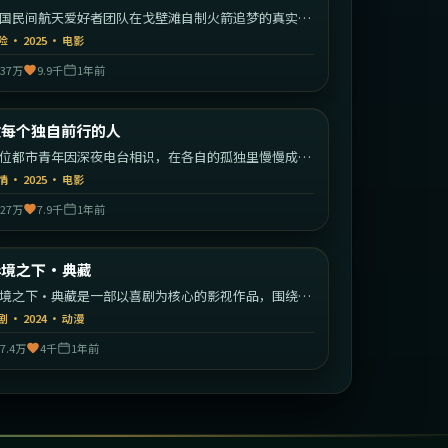
国民间航天爱好者团队在戈壁滩自制火箭追梦的真实改
故事。
险
·
2025
·
电影
37万
9.9千
1年前
1:56:23
中国大陆
致每个独自前行的人
最新
位都市青年因深夜电台相识，在各自的孤独里慢慢成为
此的灯塔。
情
·
2025
·
电影
27万
7.9千
1年前
1:34:10
韩国
异境之下·典藏
最新
境之下·典藏是一部以喜剧为核心的影视作品，围绕危
、反转与人物成长展开，整体节奏紧凑，值得推荐观
剧
·
2024
·
动漫
。
7.4万
4千
1年前