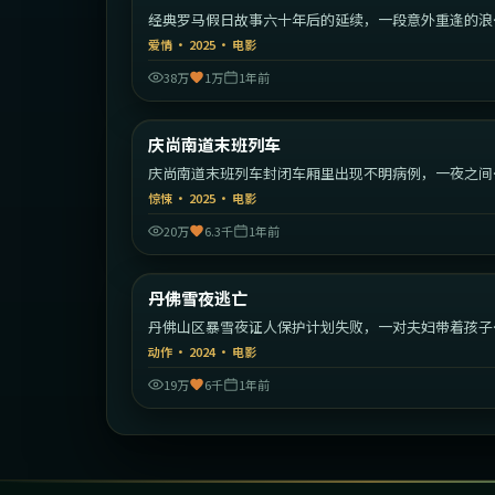
经典罗马假日故事六十年后的延续，一段意外重逢的浪
旅程。
爱情
·
2025
·
电影
38万
1万
1年前
1:50:
庆尚南道末班列车
最新
庆尚南道末班列车封闭车厢里出现不明病例，一夜之间
序崩塌。
惊悚
·
2025
·
电影
20万
6.3千
1年前
1:37:
丹佛雪夜逃亡
最新
丹佛山区暴雪夜证人保护计划失败，一对夫妇带着孩子
始绝命逃亡。
动作
·
2024
·
电影
19万
6千
1年前