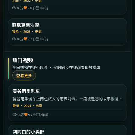
犯罪
·
2022
·
电影
36万
9.8千
3年前
1:39:32
美国
菲尼克斯沙漠
精选
冒险
·
2023
·
电影
36万
9.7千
3年前
热门视频
全网热播在线小视频 · 实时同步在线观看播放榜单
查看更多
1:48:07
泰国
曼谷雨季列车
热门
曼谷雨季慢车上两位旅人的雨夜对谈，一段被遗忘的故事被慢慢
唤起。
爱情
·
2024
·
电影
36万
9.7千
2年前
1:51:24
中国大陆
胡同口的小卖部
热门