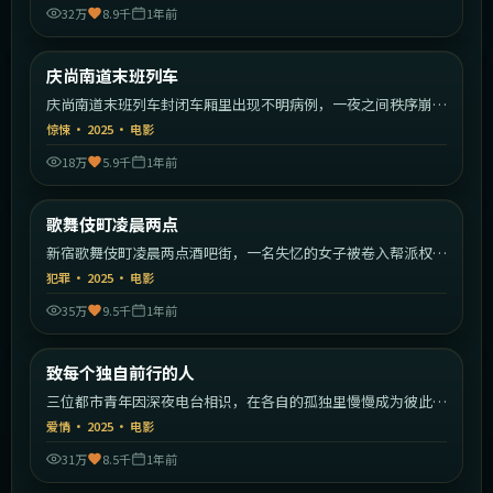
32万
8.9千
1年前
1:55:55
韩国
庆尚南道末班列车
最新
庆尚南道末班列车封闭车厢里出现不明病例，一夜之间秩序崩
塌。
惊悚
·
2025
·
电影
18万
5.9千
1年前
1:45:59
日本
歌舞伎町凌晨两点
最新
新宿歌舞伎町凌晨两点酒吧街，一名失忆的女子被卷入帮派权力
斗争。
犯罪
·
2025
·
电影
35万
9.5千
1年前
2:03:23
中国大陆
致每个独自前行的人
最新
三位都市青年因深夜电台相识，在各自的孤独里慢慢成为彼此的
灯塔。
爱情
·
2025
·
电影
31万
8.5千
1年前
1:38:22