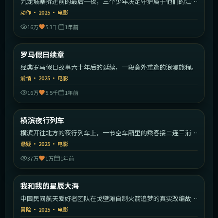
九龙城寨拆迁前的最后一夜，三个少年决定守护属于他们的江
湖。
动作
·
2025
·
电影
16万
5.3千
1年前
1:59:09
意大利
罗马假日续章
最新
经典罗马假日故事六十年后的延续，一段意外重逢的浪漫旅程。
爱情
·
2025
·
电影
16万
5.5千
1年前
2:00:19
日本
横滨夜行列车
最新
横滨开往北方的夜行列车上，一节空车厢里的乘客接二连三消
失。
悬疑
·
2025
·
电影
37万
1万
1年前
1:48:49
中国大陆
我和我的星辰大海
最新
中国民间航天爱好者团队在戈壁滩自制火箭追梦的真实改编故
事。
冒险
·
2025
·
电影