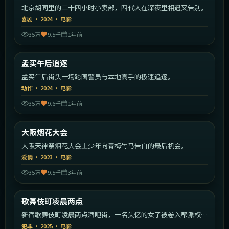
北京胡同里的二十四小时小卖部，四代人在深夜里相遇又告别。
喜剧
·
2024
·
电影
35万
9.5千
1年前
2:00:49
印度
孟买午后追逐
热门
孟买午后街头一场跨国警员与本地高手的极速追逐。
动作
·
2024
·
电影
35万
9.6千
1年前
2:27:02
日本
大阪烟花大会
热门
大阪天神祭烟花大会上少年向青梅竹马告白的最后机会。
爱情
·
2023
·
电影
35万
9.5千
3年前
1:45:59
日本
歌舞伎町凌晨两点
热门
新宿歌舞伎町凌晨两点酒吧街，一名失忆的女子被卷入帮派权力
斗争。
犯罪
·
2025
·
电影