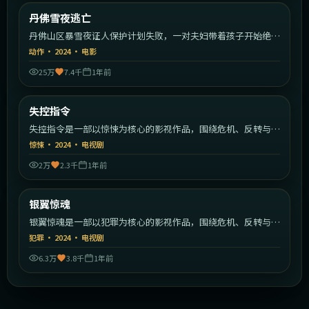
美国
丹佛雪夜逃亡
最新
丹佛山区暴雪夜证人保护计划失败，一对夫妇带着孩子开始绝命
逃亡。
动作
·
2024
·
电影
25万
7.4千
1年前
1:40:33
中国大陆
失控指令
最新
失控指令是一部以惊悚为核心的影视作品，围绕危机、反转与人
物成长展开，整体节奏紧凑，值得推荐观看。
惊悚
·
2024
·
电视剧
2万
2.3千
1年前
2:07:26
中国香港
银翼惊魂
最新
银翼惊魂是一部以犯罪为核心的影视作品，围绕危机、反转与人
物成长展开，整体节奏紧凑，值得推荐观看。
犯罪
·
2024
·
电视剧
6.3万
3.8千
1年前