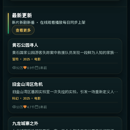
最新更新
新片新剧新番 · 在线观看播放每日同步上架
查看更多
1:32:30
美国
黄石公园寻人
最新
黄石国家公园游客失踪案中救援队员发现一段鲜为人知的家族秘
密。
冒险
·
2025
·
电影
32万
8.9千
1年前
1:41:39
美国
旧金山湾区危机
最新
旧金山湾区基因实验室一次失控的实验，引发一场重新定义人类
的危机。
科幻
·
2025
·
电影
13万
4.7千
1年前
2:22:26
中国香港
九龙城寨之外
最新