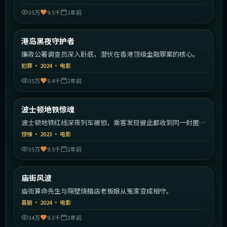
35万
9.5千
1年前
2:22:02
中国香港
港岛黑夜守护者
热门
廉政公署调查员深入卧底，潜伏在香港顶级金融罪案的核心。
犯罪
·
2024
·
电影
35万
9.4千
2年前
2:19:11
美国
波士顿地铁惊魂
热门
波士顿地铁红线深夜列车被锁，乘客发现彼此都收到同一封匿名
信。
惊悚
·
2023
·
电影
35万
9.5千
2年前
1:49:04
中国香港
庙街风波
热门
庙街算命先生与隔壁烧腊店老板娘从冤家变成相守。
喜剧
·
2024
·
电影
34万
9.3千
2年前