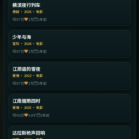
日本
横滨夜行列车
精选
悬疑
·
2025
·
电影
37万
1万
1年前
2:02:27
中国大陆
少年与海
精选
冒险
·
2024
·
电影
37万
1万
2年前
2:03:59
韩国
江原道的雪夜
精选
爱情
·
2022
·
电影
37万
1万
3年前
2:07:23
中国大陆
江南烟雨四时
精选
爱情
·
2023
·
电影
36万
9.8千
3年前
2:16:25
美国
达拉斯枪声回响
精选