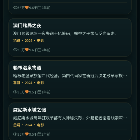
36万
9.6千
2年前
2:10:23
中国香港
澳门赌局之夜
热门
澳门顶级赌场一夜失窃十亿筹码，赌神之子带队反向追击。
犯罪
·
2024
·
电影
35万
9.6千
2年前
2:12:02
日本
箱根温泉物语
热门
箱根老温泉旅馆四代经营，第四代当家在新冠后决定改革家族传
统。
喜剧
·
2024
·
电影
35万
9.5千
1年前
2:07:16
意大利
威尼斯水城之谜
热门
威尼斯水城每年狂欢节都有人神秘失踪，外籍记者循着线索深入
运河。
悬疑
·
2024
·
电影
35万
9.5千
2年前