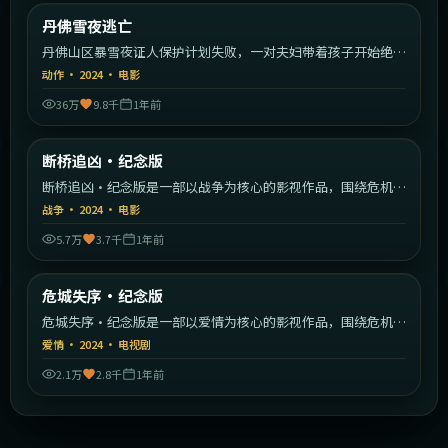
美国
丹佛雪夜逃亡
最新
丹佛山区暴雪夜证人保护计划失败，一对夫妇带着孩子开始绝命
逃亡。
动作
·
2024
·
电影
36万
9.8千
1年前
2:42:39
日本
断桥追凶·纪念版
最新
断桥追凶·纪念版是一部以战争为核心的影视作品，围绕危机、
反转与人物成长展开，整体节奏紧凑，值得推荐观看。
战争
·
2024
·
电影
5.7万
3.7千
1年前
2:36:51
美国
危城失序·纪念版
最新
危城失序·纪念版是一部以爱情为核心的影视作品，围绕危机、
反转与人物成长展开，整体节奏紧凑，值得推荐观看。
爱情
·
2024
·
电视剧
2.1万
2.8千
1年前