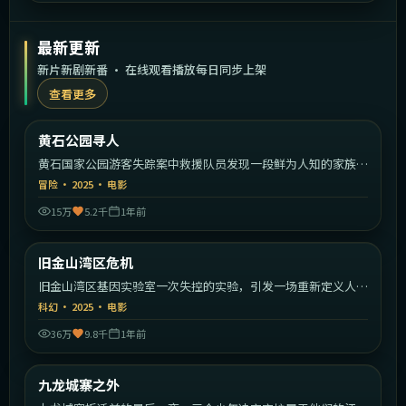
最新更新
新片新剧新番 · 在线观看播放每日同步上架
查看更多
2:02:30
美国
黄石公园寻人
最新
黄石国家公园游客失踪案中救援队员发现一段鲜为人知的家族秘
密。
冒险
·
2025
·
电影
15万
5.2千
1年前
2:20:39
美国
旧金山湾区危机
最新
旧金山湾区基因实验室一次失控的实验，引发一场重新定义人类
的危机。
科幻
·
2025
·
电影
36万
9.8千
1年前
1:41:26
中国香港
九龙城寨之外
最新