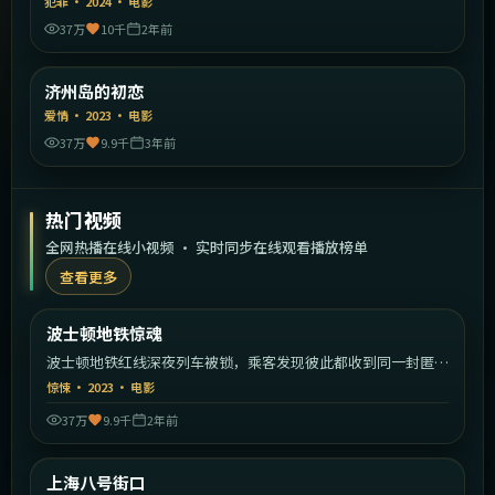
犯罪
·
2024
·
电影
37万
10千
2年前
1:58:12
韩国
济州岛的初恋
精选
爱情
·
2023
·
电影
37万
9.9千
3年前
热门视频
全网热播在线小视频 · 实时同步在线观看播放榜单
查看更多
2:09:11
美国
波士顿地铁惊魂
热门
波士顿地铁红线深夜列车被锁，乘客发现彼此都收到同一封匿名
信。
惊悚
·
2023
·
电影
37万
9.9千
2年前
2:10:35
中国大陆
上海八号街口
热门