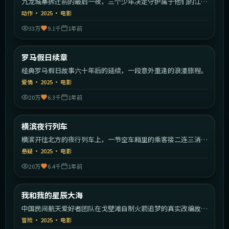
九龙城寨拆迁前的最后一夜，三个少年决定守护属于他们的江
湖。
动作
·
2025
·
电影
33万
9.1千
1年前
2:19:09
意大利
罗马假日续章
最新
经典罗马假日故事六十年后的延续，一段意外重逢的浪漫旅程。
爱情
·
2025
·
电影
20万
6.3千
1年前
2:03:19
日本
横滨夜行列车
最新
横滨开往北方的夜行列车上，一节空车厢里的乘客接二连三消
失。
悬疑
·
2025
·
电影
20万
6.4千
1年前
1:42:49
中国大陆
我和我的星辰大海
最新
中国民间航天爱好者团队在戈壁滩自制火箭追梦的真实改编故
事。
冒险
·
2025
·
电影