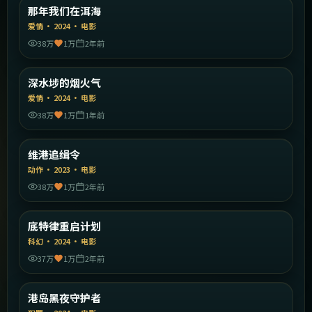
中国大陆
那年我们在洱海
精选
爱情
·
2024
·
电影
38万
1万
2年前
1:56:51
中国香港
深水埗的烟火气
精选
爱情
·
2024
·
电影
38万
1万
1年前
2:13:16
中国香港
维港追缉令
精选
动作
·
2023
·
电影
38万
1万
2年前
2:14:54
美国
底特律重启计划
精选
科幻
·
2024
·
电影
37万
1万
2年前
2:06:02
中国香港
港岛黑夜守护者
精选