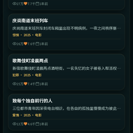
27万
7.7千
1年前
2:18:55
韩国
庆尚南道末班列车
最新
庆尚南道末班列车封闭车厢里出现不明病例，一夜之间秩序崩
塌。
惊悚
·
2025
·
电影
26万
7.6千
1年前
2:20:59
日本
歌舞伎町凌晨两点
最新
新宿歌舞伎町凌晨两点酒吧街，一名失忆的女子被卷入帮派权力
斗争。
犯罪
·
2025
·
电影
25万
7.4千
1年前
2:00:23
中国大陆
致每个独自前行的人
最新
三位都市青年因深夜电台相识，在各自的孤独里慢慢成为彼此的
灯塔。
爱情
·
2025
·
电影
13万
4.6千
1年前
2:26:22