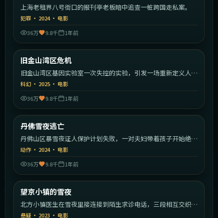
上海老租界八号街口的报刊亭老板暗中追查一桩跨国走私案。
犯罪
·
2024
·
电影
36万
9.8千
1年前
2:20:39
美国
旧金山湾区危机
热门
旧金山湾区基因实验室一次失控的实验，引发一场重新定义人类
的危机。
科幻
·
2025
·
电影
36万
9.8千
1年前
2:26:22
美国
丹佛雪夜逃亡
热门
丹佛山区暴雪夜证人保护计划失败，一对夫妇带着孩子开始绝命
逃亡。
动作
·
2024
·
电影
36万
9.8千
1年前
2:06:32
中国大陆
望京小镇的雪夜
热门
北方小镇医生在雪夜里接连接到陌生求诊电话，三段相互交织的
案情逐渐拼出惊人真相。
悬疑
·
2023
·
电影